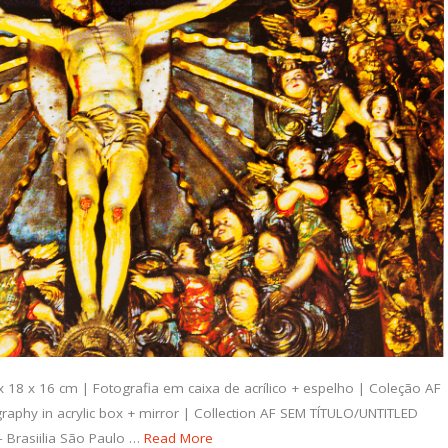
8 x 16 cm | Fotografia em caixa de acrílico + espelho | Coleção AF
aphy in acrylic box + mirror | Collection AF SEM TÍTULO/UNTITLED
 Brasiilia São Paulo …
Read More