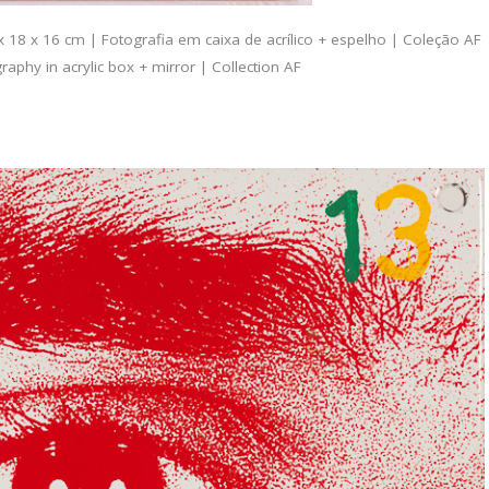
8 x 16 cm | Fotografia em caixa de acrílico + espelho | Coleção AF
phy in acrylic box + mirror | Collection AF