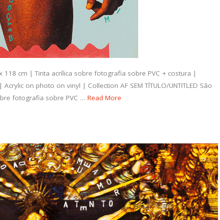
18 cm | Tinta acrílica sobre fotografia sobre PVC + costura |
 Acrylic on photo on vinyl | Collection AF SEM TÍTULO/UNTITLED São
sobre fotografia sobre PVC …
Read More