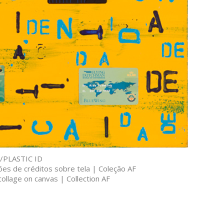
/PLASTIC ID
tões de créditos sobre tela | Coleção AF
ollage on canvas | Collection AF