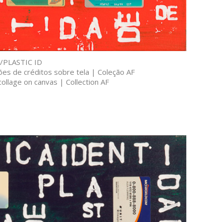
/PLASTIC ID
tões de créditos sobre tela | Coleção AF
ollage on canvas | Collection AF