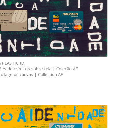
/PLASTIC ID
tões de créditos sobre tela | Coleção AF
ollage on canvas | Collection AF